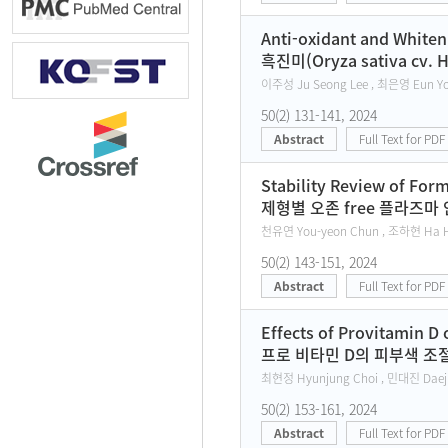
Anti-oxidant and Whiteni
흑진미(Oryza sativa cv
이주성 Ju Seong Lee , 최은영 Eun Yo
50(2) 131-141, 2024
Abstract
Full Text for PDF
Stability Review of For
제형별 오존 free 플라즈마
천유연 You-yeon Chun , 조하현 Ha Hye
50(2) 143-151, 2024
Abstract
Full Text for PDF
Effects of Provitamin D
프로 비타민 D의 피부색 조절
최현정 Hyunjung Choi , 민대진 Daeji
50(2) 153-161, 2024
Abstract
Full Text for PDF