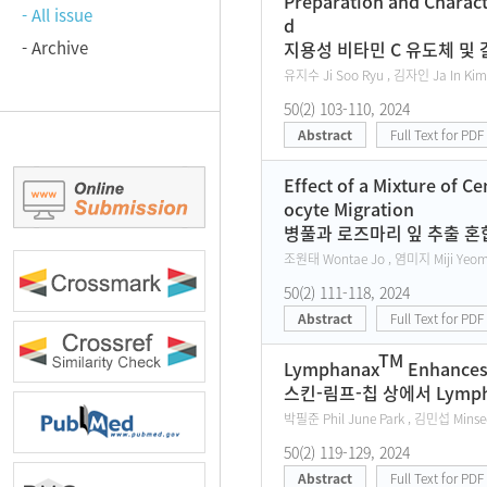
Preparation and Characte
- All issue
d
- Archive
지용성 비타민 C 유도체 및
유지수 Ji Soo Ryu , 김자인 Ja In Kim
50(2) 103-110, 2024
Abstract
Full Text for PDF
Effect of a Mixture of C
ocyte Migration
병풀과 로즈마리 잎 추출 
조원태 Wontae Jo , 염미지 Miji Yeom
50(2) 111-118, 2024
Abstract
Full Text for PDF
TM
Lymphanax
Enhances 
스킨-림프-칩 상에서 Lymph
박필준 Phil June Park , 김민섭 Minse
50(2) 119-129, 2024
Abstract
Full Text for PDF