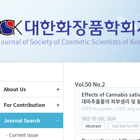
Journal of Society of Cosmeti
Vol.50 No.2
About Us
Current Issue
Effects of Cannabis sati
대마추출물의 피부생리 및 
For Contribution
김무준 Mu Jun Kim , 신정언 Jung Un 
50(2) 95-102, 2024
Journal Search
Abstract
Full Text for PDF
- Current issue