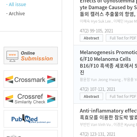
Effects of Gynostemma p
- All issue
yte Damage Caused by S
- Archive
돌외 캘러스 추출물의 항염, 항
이혜숙 Hye Suk Lee , 이혜민 Hyae Mi
47(2) 99-105, 2021
Abstract
Full Text for PDF
Melanogenesis Promotion
6/F10 Melanoma Cells
B16/F10 흑색종 세포에서 S-
진
황윤정 Yun Jeong Hwang , 부용출 Yo
47(2) 107-121, 2021
Abstract
Full Text for PDF
Anti-inflammatory effec
흑효모를 이용한 참도박 발효
부반빈 Van Vinh Vu , 이경은 Kyung E
47(2) 123-131, 2021