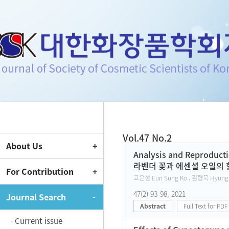
Journal of Society of Cosmeti
Vol.47 No.2
About Us
Current Issue
Analysis and Reproducti
라벤더 꽃과 에센셜 오일의 
For Contribution
고은성 Eun Sung Ko , 김형묵 Hyung 
47(2) 93-98, 2021
Journal Search
Abstract
Full Text for PDF
- Current issue