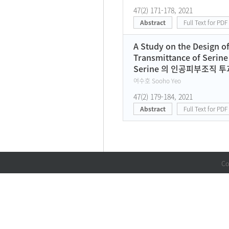
47(2) 171-178, 2021
Abstract
Full Text for PDF
A Study on the Design of
Transmittance of Serine
Serine 의 인공피부조직 투
여수호 Sooho Yeo
47(2) 179-184, 2021
Abstract
Full Text for PDF
Co