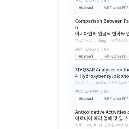
39(4) 313-322, 2013
Abstract
Full Text for PDF
Comparison Between Face
n
아시아인의 얼굴색 변화와 인
정유철 Yu Chul Jung , 이명렬 Meoung
39(4) 323-327, 2013
Abstract
Full Text for PDF
3D-QSAR Analyses on the
4-Hydroxybenzyl alc
김상진 Sang Jin Kim , 성낙도 Nack 
39(4) 329-335, 2013
Abstract
Full Text for PDF
Antioxidative Activities
아로니아 베리 열매 및 잎 
이혜미 Hye Mi Lee , 공봉주 Bong Ju 