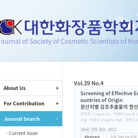
Journal of Society of Cosmeti
Vol.39 No.4
About Us
Current Issue
Screening of Effective E
ountries of Origin
For Contribution
원산지별 감초추출물의 항산
하지훈 Ji Hoon Ha , 이혜미 Hye Mi L
Journal Search
ang , 박종호 Jong-ho Park , 최영기 Y
39(4) 259-269, 2013
- Current issue
Abstract
Full Text for PDF