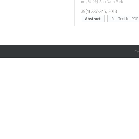
im , 박수남 Soo Nam Park
39(4) 337-345, 2013
Abstract
Full Text for PDF
Co