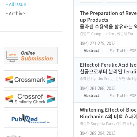
- All issue
The Preparation of Reve
- Archive
up Products
콜라겐 수용액을 함유하는 역
김영호 Young-ho Kim , 정은지 Eun-ji
39(4) 271-279, 2013
Abstract
Full Text for PDF
Effect of Ferulic Acid I
천궁으로부터 분리된 ferul
송혜진 Hye Jin Song , 진무현 Mu Hyu
39(4) 281-288, 2013
Abstract
Full Text for PDF
Whitening Effect of Bio
Biochanin A의 미백 효과
박성하 Sung Ha Park , 김아현 A Hyun
39(4) 289-294, 2013