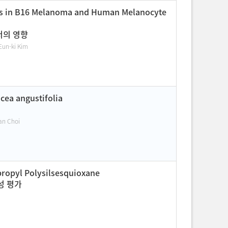
esis in B16 Melanoma and Human Melanocyte
서의 영향
un-ki Kim
cea angustifolia
an Choi
ropyl Polysilsesquioxane
정성 평가