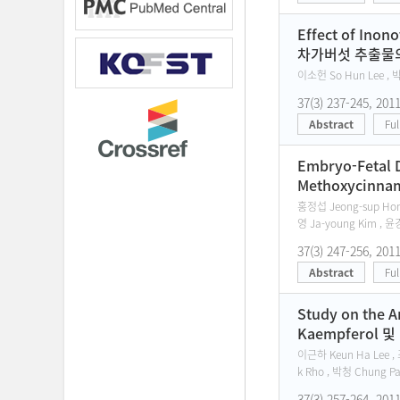
Effect of Inon
차가버섯 추출물의 
이소헌 So Hun Lee , 박
37(3) 237-245, 201
Abstract
Ful
Embryo-Fetal 
Methoxycinn
홍정섭 Jeong-sup Hong
영 Ja-young Kim , 윤
37(3) 247-256, 201
Abstract
Ful
Study on the A
Kaempferol 
이근하 Keun Ha Lee , 
k Rho , 박청 Chung Pa
37(3) 257-264, 201