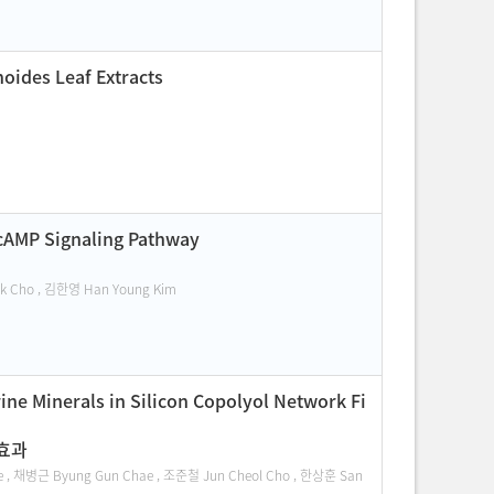
oides Leaf Extracts
 cAMP Signaling Pathway
ik Cho , 김한영 Han Young Kim
ine Minerals in Silicon Copolyol Network Fi
 효과
e , 채병근 Byung Gun Chae , 조준철 Jun Cheol Cho , 한상훈 San