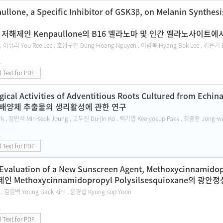
aullone, a Specific Inhibitor of GSK3β, on Melanin Synth
 저해제인 Kenpaullone의 B16 멜라노마 및 인간 멜라노사이트에
, 이유리 You Ree Lee , 호앙구엔 Dung Hoang Nguyen , 이향복 Hyang Bok Lee , 김은기 E
1
l Text for PDF
gical Activities of Adventitious Roots Cultured from Echina
배양체 추출물의 생리활성에 관한 연구
 , 정민석 Min-seok Joung , 고두진 Du-jin Ko , 백기엽 Kee-yoeup Paek , 최종완 Jong-w
1
l Text for PDF
 Evaluation of a New Sunscreen Agent, Methoxycinnamidop
Methoxycinnamidopropyl Polysilsesquioxane의 광안
 , 김영백 Young Back Kim , 윤경섭 Kyung-sup Yoon
1
l Text for PDF