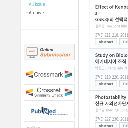
- All issue
Effect of Kenp
- Archive
s
GSK3β의 선택적
김해종 Hae Jong Kim 
37(3) 211-218, 201
Abstract
Ful
Study on Biolo
에키네시아 조직 
박창민 Chang-min Park
37(3) 219-226, 201
Abstract
Ful
Photostability
신규 자외선차단제인 
정택규 Taek Kyu Jung
37(3) 227-236, 201
Abstract
Ful