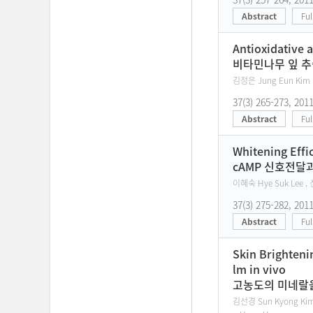
Abstract
Ful
Antioxidative 
비타민나무 잎 
김정은 Jung Eun Kim 
37(3) 265-273, 201
Abstract
Ful
Whitening Effi
cAMP 신호전달
이혜숙 Hye Suk Lee , 
37(3) 275-282, 201
Abstract
Ful
Skin Brighteni
lm in vivo
고농도의 미네랄을
김선경 Sun Kyong Kim 