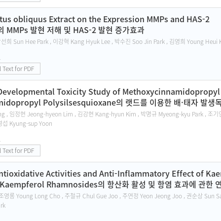
otus obliquus Extract on the Expression MMPs and HAS-2
MMPs 발현 저해 및 HAS-2 발현 증가효과
선희 Sun Hee Park , 이강혁 Kang Hyuk Lee , 박수진 Soo Jin Park , 김영희 Young Heui 
1
l Text for PDF
Developmental Toxicity Study of Methoxycinnamidopropyl
amidopropyl Polysilsesquioxane의 랫드를 이용한 배·태자 발
 , 임정현 Jeong-hyeon Lim , 김강현 Kang-hyun Kim , 박명규 Myeong-kyu Park , 조기연 K
경섭 Kyung-sup Yoon
1
l Text for PDF
ntioxidative Activities and Anti-Inflammatory Effect of 
및 Kaempferol Rhamnosides의 항산화 활성 및 항염 효과에 관한 
조영롱 Young Long Cho , 주철규 Chul Gue Joo , 주연정 Yeon Jeong Joo , 권순상 Sun Sa
rk
1