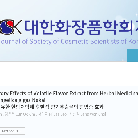
f Cosmetic Scientists of Korea
ry Effects of Volatile Flavor Extract from Herbal Medicina
ngelica gigas Nakai
함유한 한방처방제 휘발성 향기추출물의 항염증 효과
 , 김은옥 Eun Ok Kim , 서미자 Mi Jae Seo , 최상원 Sang Won Choi
1
l Text for PDF