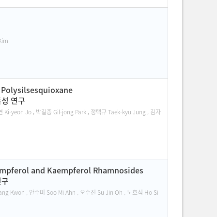
Kim
 Polysilsesquioxane
생독성 연구
i-yeon Jo , 박길종 Gil-jong Park , 정택규 Taek-kyu Jung , 김자
Kaempferol and Kaempferol Rhamnosides
연구
ng Kwon , 안수미 Soo Mi Ahn , 오수진 Su Jin Oh , 노호식 Ho Si