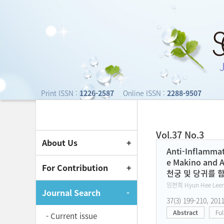
Journal of Society o
Print ISSN :
1226-2587
Online ISSN :
2288-9507
Vol.37 No.3
About Us
Current Issue
Anti-Inflammato
e Makino and A
For Contribution
천궁 및 당귀를 
임현희 Hyun Hee Leem
Journal Search
37(3) 199-210, 201
Abstract
Ful
- Current issue