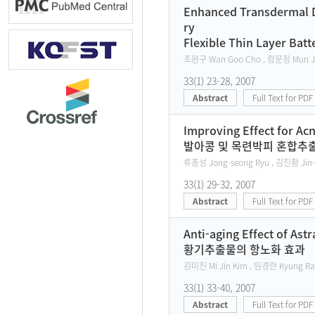
Enhanced Transdermal De
ry
Flexible Thin Layer 
조완구 Wan Goo Cho , 랑문정 Mun Je
33(1) 23-28, 2007
Abstract
Full Text for PDF
Improving Effect for Ac
발아콩 및 목련박피 혼합추출물
류종성 Jong-seong Ryu , 김진황 Jin-h
33(1) 29-32, 2007
Abstract
Full Text for PDF
Anti-aging Effect of As
황기추출물의 항노화 효과
김미진 Mi Jin Kim , 임경란 Kyung Ra
33(1) 33-40, 2007
Abstract
Full Text for PDF