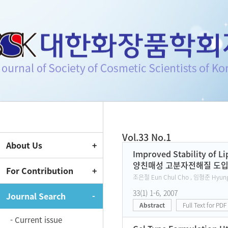
Journal of Society of Cosmeti
Vol.33 No.1
About Us
Current Issue
Improved Stability of L
양친매성 고분자전해질 도입
For Contribution
조은철 Eun Chul Cho , 임형준 Hyung 
33(1) 1-6, 2007
Journal Search
Abstract
Full Text for PDF
- Current issue