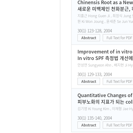
Chinensis Root as a New
새로운 미백제인 천화분근, 
지홍근 Hong Guen Ji , 최정식 Jung S
원 Ki Won Joung , 윤세준 Se Jun Yu
30(1) 123-128, 2004
Abstract
Full Text for PDF
Improvement of in vitr
In vitro SPF 측정법 개선
안성연 Sungyeon Ahn , 배지현 Ji Hyu
30(1) 129-133, 2004
Abstract
Full Text for PDF
Quantitative Changes of
피부노화의 지표가 되는 coll
김기영 Ki Young Kim , 이재형 Jae Hyu
30(1) 135-140, 2004
Abstract
Full Text for PDF