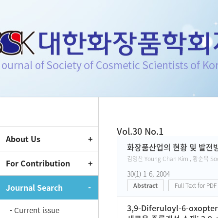
Journal of Society of Cosmeti
Vol.30 No.1
About Us
Current Issue
화장품산업의 현황 및 발전
김영찬 Young Chan Kim , 황순욱 Soo
For Contribution
30(1) 1-6, 2004
Abstract
Full Text for PDF
Journal Search
3,9-Diferuloyl-6-oxopte
- Current issue