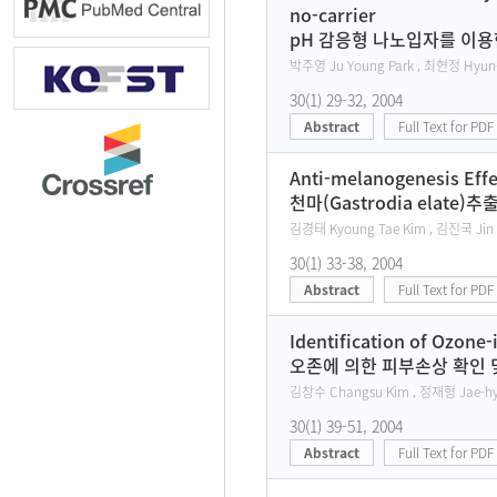
no-carrier
pH 감응형 나노입자를 이용
박주영 Ju Young Park , 최현정 Hyun-
30(1) 29-32, 2004
Abstract
Full Text for PDF
Anti-melanogenesis Effe
천마(Gastrodia ela
김경태 Kyoung Tae Kim , 김진국 Jin 
30(1) 33-38, 2004
Abstract
Full Text for PDF
Identification of Ozone
오존에 의한 피부손상 확인 
김창수 Changsu Kim , 정재형 Jae-hy
30(1) 39-51, 2004
Abstract
Full Text for PDF