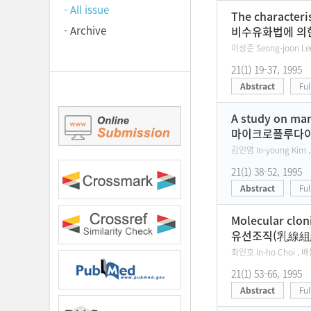
- All issue
The characteri
- Archive
비수유화법에 의한
이성준 Seong-joon Le
21(1) 19-37, 1995
Abstract
Ful
A study on man
마이크로플루다이저를
김인영 In-young Kim ,
21(1) 38-52, 1995
Abstract
Ful
Molecular clon
유선조직(乳線組織
최인호 In-ho Choi , 배
21(1) 53-66, 1995
Abstract
Ful