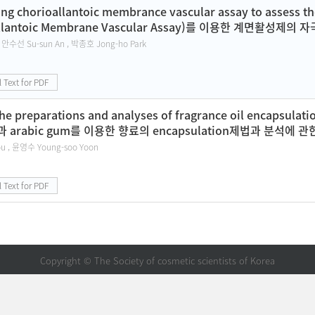
sing chorioallantoic membrance vascular assay to assess the
ollantoic Membrane Vascular Assay)를 이용한 계면활성제의
 안수선 Su-sun An , 박종호 Jong-ho Park
l Text for PDF
the preparations and analyses of fragrance oil encapsulati
rin과 arabic gum를 이용한 향료의 encapsulation제법과 분석에 
u , 윤영수 Young-soo Yoon
l Text for PDF
Copyright © The Society of cosmetic scientists of Korea