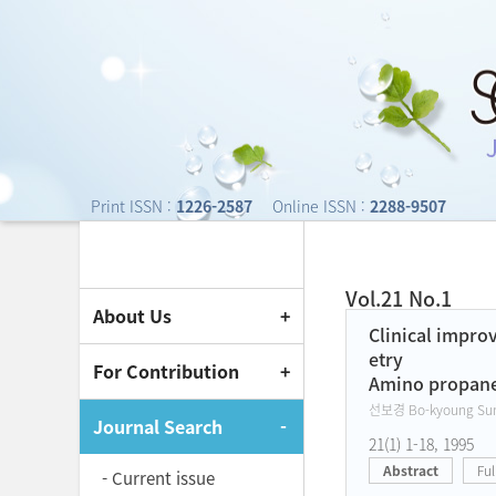
Journal of Society o
Print ISSN :
1226-2587
Online ISSN :
2288-9507
Vol.21 No.1
About Us
Current Issue
Clinical impro
etry
For Contribution
Amino propa
선보경 Bo-kyoung Sun 
Journal Search
21(1) 1-18, 1995
Abstract
Ful
- Current issue