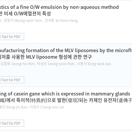
stics of a fine O/W emulsion by non-aqueous method
 미세 O/W에멀젼의 특성
e , 윤명석 Myung-seok Yoon , 강세훈 Se-hoon Kang
l Text for PDF
ufacturing formation of the MLV liposomes by the microfl
 사용한 MLV liposome 형성에 관한 연구
 김중희 Joong-hoi Kim , 박성순 Seong-soon Park , 서봉석 Bong-seok Seo
l Text for PDF
ing of casein gane which is expressed in mammary glands
)에서 특이적(特異的)으로 발현(發現)되는 카제인 유전자(遺傳子)
봉진 Bong-jin Bae , 이창수 Chang-soo Lee
l Text for PDF