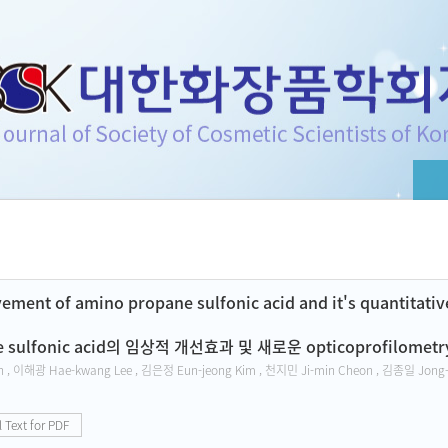
f Cosmetic Scientists of Korea
vement of amino propane sulfonic acid and it's quantitat
ne sulfonic acid의 임상적 개선효과 및 새로운 opticoprofilom
, 이해광 Hae-kwang Lee , 김은정 Eun-jeong Kim , 천지민 Ji-min Cheon , 김종일 Jong-i
l Text for PDF