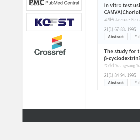
In vitro test u
CAMVA(Chori
고재숙 Jae-sook Koh ,
21(1) 67-83, 1995
Abstract
Ful
The study for 
β-cyclodext
류영상 Young-sang Yo
21(1) 84-94, 1995
Abstract
Ful