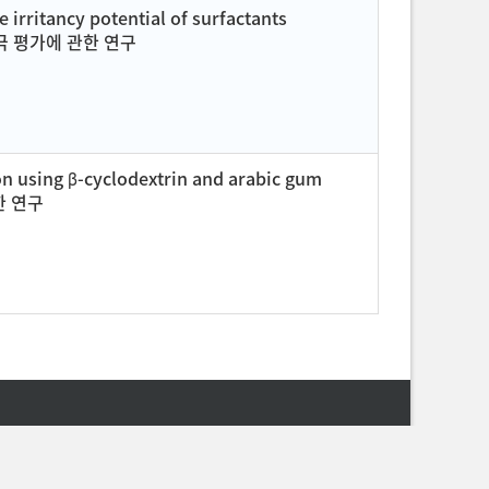
 irritancy potential of surfactants
 자극 평가에 관한 연구
on using β-cyclodextrin and arabic gum
관한 연구