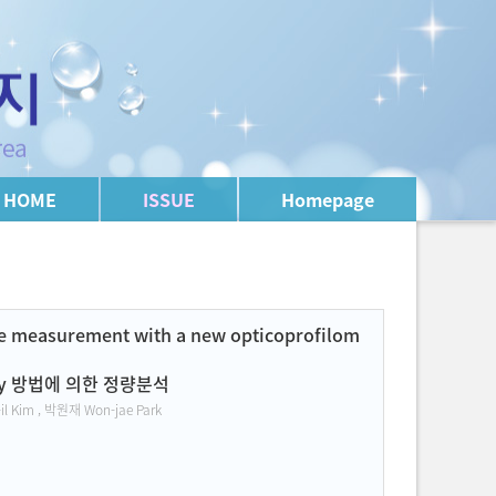
HOME
ISSUE
Homepage
ive measurement with a new opticoprofilom
etry 방법에 의한 정량분석
l Kim , 박원재 Won-jae Park