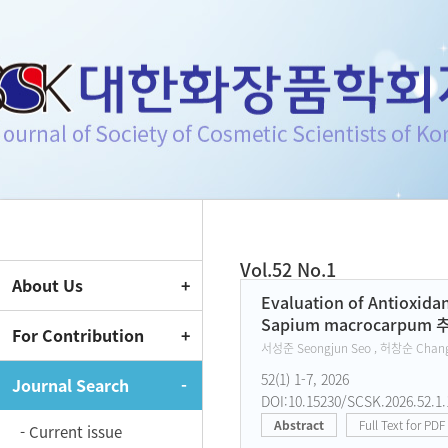
Journal of Society of Cosmeti
Vol.52 No.1
About Us
Current Issue
Evaluation of Antioxida
Sapium macrocarpum
For Contribution
서성준 Seongjun Seo , 허창순 Chan
52(1) 1-7, 2026
Journal Search
DOI:10.15230/SCSK.2026.52.1.
Abstract
Full Text for PDF
- Current issue