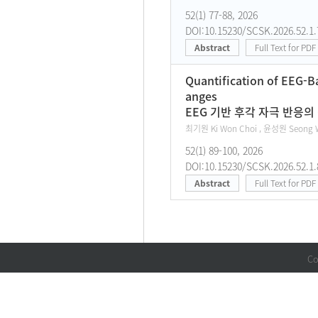
52(1) 77-88, 2026
DOI:10.15230/SCSK.2026.52.1.
Abstract
Full Text for PDF
Quantification of EEG-B
anges
EEG 기반 후각 자극 반응의
최기원 Ki Won Choi , 윤성원 Seong W
52(1) 89-100, 2026
DOI:10.15230/SCSK.2026.52.1.
Abstract
Full Text for PDF
Co