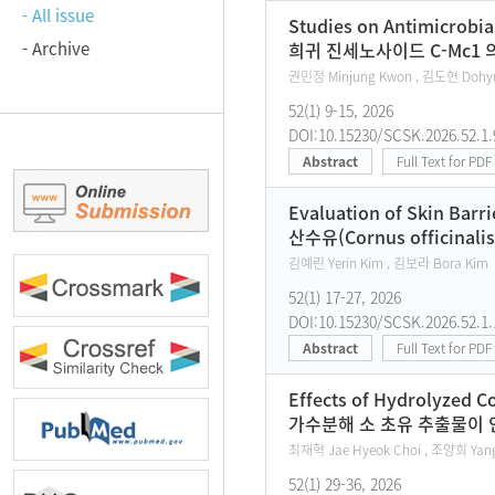
- All issue
Studies on Antimicrobia
- Archive
희귀 진세노사이드 C-Mc1 
권민정 Minjung Kwon , 김도현 Dohyun
52(1) 9-15, 2026
DOI:10.15230/SCSK.2026.52.1.
Abstract
Full Text for PDF
Evaluation of Skin Barri
산수유(Cornus officin
김예린 Yerin Kim , 김보라 Bora Kim
52(1) 17-27, 2026
DOI:10.15230/SCSK.2026.52.1.
Abstract
Full Text for PDF
Effects of Hydrolyzed C
가수분해 소 초유 추출물이 
최재혁 Jae Hyeok Choi , 조양희 Yang
52(1) 29-36, 2026