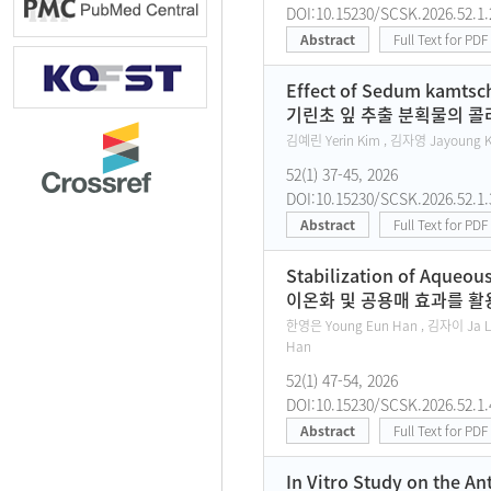
DOI:10.15230/SCSK.2026.52.1.
Abstract
Full Text for PDF
Effect of Sedum kamtscha
기린초 잎 추출 분획물의 
김예린 Yerin Kim , 김자영 Jayoung K
52(1) 37-45, 2026
DOI:10.15230/SCSK.2026.52.1.
Abstract
Full Text for PDF
Stabilization of Aqueous
이온화 및 공용매 효과를 
한영은 Young Eun Han , 김자이 Ja Lee
Han
52(1) 47-54, 2026
DOI:10.15230/SCSK.2026.52.1.
Abstract
Full Text for PDF
In Vitro Study on the An