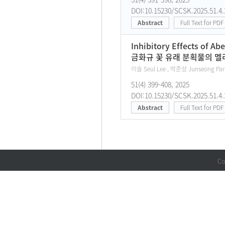
DOI:10.15230/SCSK.2025.51.4.
Abstract
Full Text for PDF
Inhibitory Effects of A
금화규 꽃 유래 분획물의 멜
이슬 Seul Lee , 박준성 Junseong Par
51(4) 399-408, 2025
DOI:10.15230/SCSK.2025.51.4.
Abstract
Full Text for PDF
Co