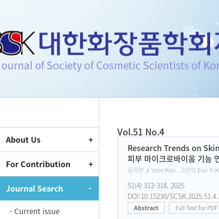
Journal of Society of Cosmeti
Vol.51 No.4
About Us
Current Issue
Research Trends on Skin
피부 마이크로바이옴 기능 연
For Contribution
김지연 Ji Yeon Kim , 고은이 Eun Yi 
51(4) 313-318, 2025
Journal Search
DOI:10.15230/SCSK.2025.51.4.
Abstract
Full Text for PDF
- Current issue