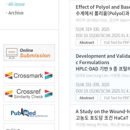
- All issue
Effect of Polyol and Ba
- Archive
수계에서 폴리올(Polyol)과
최진우 Jin Woo Choi , 김선휘 Seon H
51(4) 319-330, 2025
DOI:10.15230/SCSK.2025.51.4.
Abstract
Full Text for PDF
Development and Valida
c Formulations
HPLC-DAD 기반 9 종 
임대성 Dae Sung Lim , 이춘몽 Chun M
51(4) 331-339, 2025
DOI:10.15230/SCSK.2025.51.4.
Abstract
Full Text for PDF
A Study on the Wound-he
고농도 포도당 조건 HaCa
허성필 Seong Pil Heo , 박노준 No-ju