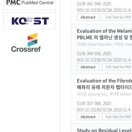
51(4) 341-348, 2025
DOI:10.15230/SCSK.2025.51.4.
Abstract
Full Text for PDF
Evaluation of the Melan
PBLME 의 멜라닌 생성 및
김채윤 Chae Yoon Kim , 허창순 Cha
51(4) 349-356, 2025
DOI:10.15230/SCSK.2025.51.4.
Abstract
Full Text for PDF
Evaluation of the Fibrob
해파리 유래 저분자 펩타이드
유지영 Jiyoung You , 류대훈 Dehun R
51(4) 357-368, 2025
DOI:10.15230/SCSK.2025.51.4.
Abstract
Full Text for PDF
Study on Residual Level