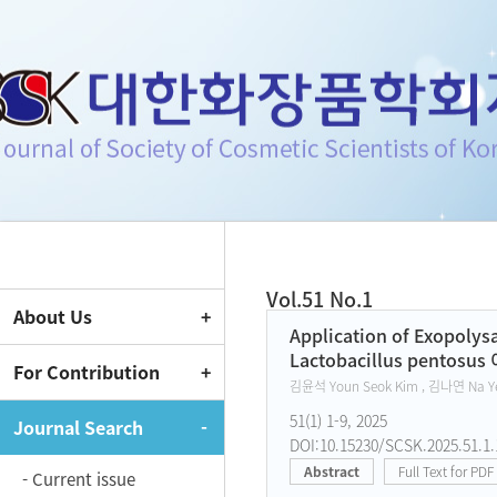
Journal of Society of Cosmeti
Vol.51 No.1
About Us
Current Issue
Application of Exopolys
Lactobacillus pen
For Contribution
김윤석 Youn Seok Kim , 김나연 Na Ye
51(1) 1-9, 2025
Journal Search
DOI:10.15230/SCSK.2025.51.1.
Abstract
Full Text for PDF
- Current issue