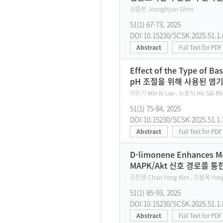
심중현 Joonghyun Shim
51(1) 67-73, 2025
DOI:10.15230/SCSK.2025.51.1.
Abstract
Full Text for PDF
Effect of the Type of Ba
pH 조절을 위해 사용된 염기
이민기 Min Ki Lee , 노호식 Ho Sik Rh
51(1) 75-84, 2025
DOI:10.15230/SCSK.2025.51.1.
Abstract
Full Text for PDF
D-limonene Enhances Me
MAPK/Akt 신호 경로를 
김찬용 Chan Yong Kim , 김용욱 Yong
51(1) 85-93, 2025
DOI:10.15230/SCSK.2025.51.1.
Abstract
Full Text for PDF