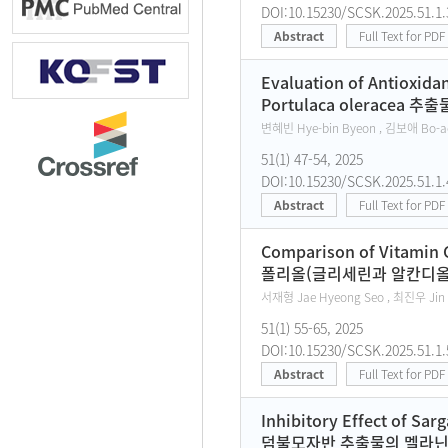
DOI:10.15230/SCSK.2025.51.1.
Abstract
Full Text for PDF
Evaluation of Antioxidan
Portulaca olerace
변혜빈 Hye-bin Byeon , 김보애 Bo-ae
51(1) 47-54, 2025
DOI:10.15230/SCSK.2025.51.1.
Abstract
Full Text for PDF
Comparison of Vitamin C
폴리올(글리세린과 알칸디올)
서재형 Jae Hyeong Seo , 최진우 Jin 
51(1) 55-65, 2025
DOI:10.15230/SCSK.2025.51.1.
Abstract
Full Text for PDF
Inhibitory Effect of Sa
덤불모자반 추출물의 멜라닌